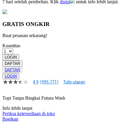
7 hari setelah pembelian. Klik
disini
untuk info lebih lanjut.
GRATIS ONGKIR
Buat pesanan sekarang!
Kuantitas
LOGIN
DAFTAR
DAFTAR
LOGIN
4.9
(995.771)
Tulis ulasan
RAJANGAMEN
hadir
sebagai
Topi Tanpa Bingkai Futura Wash
next-
gen
market
Info lebih lanjut
digital
Periksa ketersediaan di toko
dengan
Bagikan
akses
cepat,
tampilan